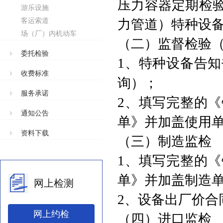
压力容器定期检
游乐设施
客运索道
力管道）特种设
场（厂）内机动车
（二）监督检验
委托检验
1、
特种设备告知
收费标准
询
）
；
服务承诺
2、填写完整的
通知公告
单》并加盖使用
资料下载
（三）制造监检
1、填写完整的
单》并加盖制造
网上检测
2、设备出厂价合
网上约检
（四）进口监检